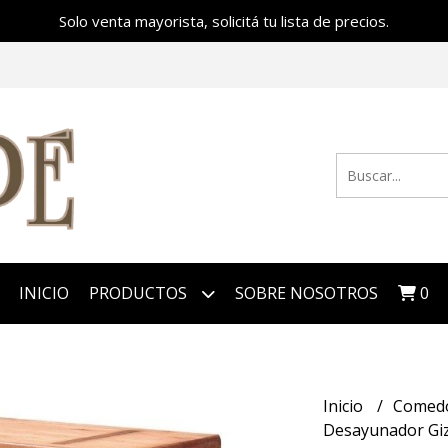
Solo venta mayorista, solicitá tu lista de precios.
INICIO
PRODUCTOS
SOBRE NOSOTROS
0
Inicio
Comed
Desayunador Gi